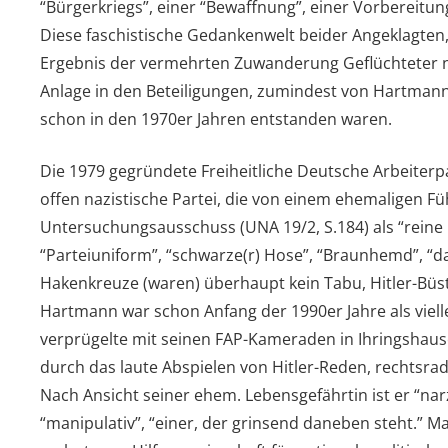
“Bürgerkriegs”, einer “Bewaffnung”, einer Vorbereitu
Diese faschistische Gedankenwelt beider Angeklagten,
Ergebnis der vermehrten Zuwanderung Geflüchteter n
Anlage in den Beteiligungen, zumindest von Hartmann,
schon in den 1970er Jahren entstanden waren.
Die 1979 gegründete Freiheitliche Deutsche Arbeiterpa
offen nazistische Partei, die von einem ehemaligen 
Untersuchungsausschuss (UNA 19/2, S.184) als “reine 
“Parteiuniform”, “schwarze(r) Hose”, “Braunhemd”, “da
Hakenkreuze (waren) überhaupt kein Tabu, Hitler-Büst
Hartmann war schon Anfang der 1990er Jahre als vielle
verprügelte mit seinen FAP-Kameraden in Ihringshause
durch das laute Abspielen von Hitler-Reden, rechtsra
Nach Ansicht seiner ehem. Lebensgefährtin ist er “narzi
“manipulativ”, “einer, der grinsend daneben steht.” 