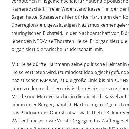
verbotenen Hilfsgemeinschaft für nationale politische
Kameradschaft “Freier Widerstand Kassel”, in der der
Sagen hatte. Spätestens hier dürfte Hartmann den Ko
überregionalen, gewalttätigen Nazismus kennengelern
thüringischen Eichsfeld, in der Nachbarschaft von Bj
lebenden NPD-Vize Thorsten Heise. Er organisiert die
organisiert die “Arische Bruderschaft” mit.
Mit Heise dürfte Hartmann seine politische Heimat in 
Heise vertreten wird, (zumindest ideologisch) gefunde
nazistischen FAP war, ist die große Linie bis hin zur 
Jahre zu den rechtsterroristischen Freikorps zu ziehen.
Morde und Mordversuche, in die die Stadt Kassel auf t
einem ihrer Bürger, nämlich Hartmann, maßgeblich m
das Plädoyer des Oberstaatsanwalts Dieter Killmer v
Walter Lübcke sowie Verstöße gegen das Waffengesetz
Lebensgefährtin von Hartmann war er in die Pläne d