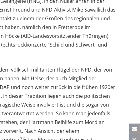
 Gefangene (HNG), in den Nullerjahren in der
 Ernst-Freund und NPD-Aktivist Mike Sawallich das
ntakt zu einem der Größen des regionalen und
t haben, nämlich den in Fretterode im
örn Höcke (AfD-Landesvorsitztender Thüringen)
 Rechtsrockkonzerte “Schild und Schwert” und
dem völkisch-militanten Flügel der NPD, der von
n haben. Mit Heise, der auch Mitglied der
NSDAP und noch weiter zurück in die frühen 1920er
 In dieser Tradition liegen auch die politischen
ragische Weise involviert ist und die sogar von
itverantwortet werden. So kann man jedenfalls
erstehen, der Hartmann Beihilfe zum Mord an
 vorwirft. Nach Ansicht der ehem.
es mutmaßlichen Mörders Stephan Ernst