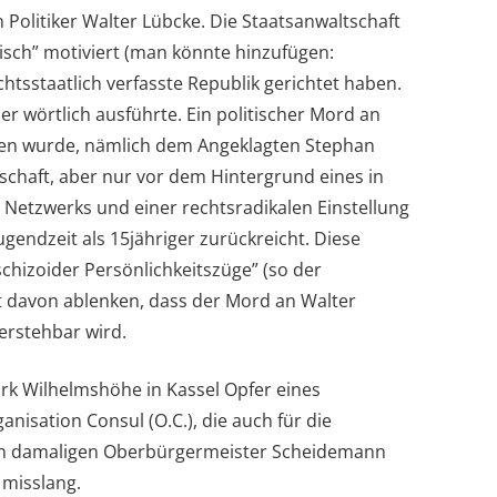
Politiker Walter Lübcke. Die Staatsanwaltschaft
tisch” motiviert (man könnte hinzufügen:
rechtsstaatlich verfasste Republik gerichtet haben.
er wörtlich ausführte. Ein politischer Mord an
gen wurde, nämlich dem Angeklagten Stephan
schaft, aber nur vor dem Hintergrund eines in
 Netzwerks und einer rechtsradikalen Einstellung
ugendzeit als 15jähriger zurückreicht. Diese
schizoider Persönlichkeitszüge” (so der
ht davon ablenken, dass der Mord an Walter
verstehbar wird.
rk Wilhelmshöhe in Kassel Opfer eines
nisation Consul (O.C.), die auch für die
en damaligen Oberbürgermeister Scheidemann
 misslang.