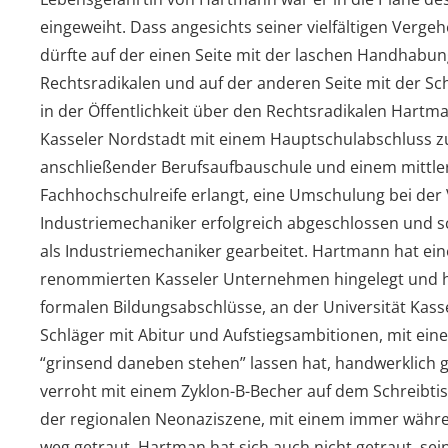
eingeweiht. Dass angesichts seiner vielfältigen Vergehe
dürfte auf der einen Seite mit der laschen Handhabun
Rechtsradikalen und auf der anderen Seite mit der Sc
in der Öffentlichkeit über den Rechtsradikalen Hartm
Kasseler Nordstadt mit einem Hauptschulabschluss zu
anschließender Berufsaufbauschule und einem mittler
Fachhochschulreife erlangt, eine Umschulung bei d
Industriemechaniker erfolgreich abgeschlossen und sc
als Industriemechaniker gearbeitet. Hartmann hat ein
renommierten Kasseler Unternehmen hingelegt und hä
formalen Bildungsabschlüsse, an der Universität Kassel
Schläger mit Abitur und Aufstiegsambitionen, mit eine
“grinsend daneben stehen” lassen hat, handwerklich ge
verroht mit einem Zyklon-B-Becher auf dem Schreibtis
der regionalen Neonaziszene, mit einem immer währe
weg getraut. Hartman hat sich auch nicht getraut, sei