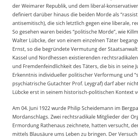
der Weimarer Republik, und dem liberal-konservativen 
definiert darüber hinaus die beiden Morde als “rassis
antisemitisch), die sich letztlich gegen eine liberale, 
So gesehen waren beides “politische Morde”, wie Killm
Walter Lübcke, der von einem einzelnen Täter began
Ernst, so die begründete Vermutung der Staatsanwalt
Kassel und Nordhessen existierenden rechtsradikalen
und Fremdenfeindlichkeit des Täters, die bis in seine J
Erkenntnis individueller politischer Verformung und “
psychiatrische Gutachter Prof. Leygraf) darf aber nic
Lübcke erst in seinem historisch-politischen Kontext 
Am 04. Juni 1922 wurde Philip Scheidemann im Bergpa
Mordanschlags. Zwei rechtsradikale Mitglieder der Orga
Ermordung Rathenaus zeichnete, hatten versucht, d
mittels Blausäure ums Leben zu bringen. Der Versuch