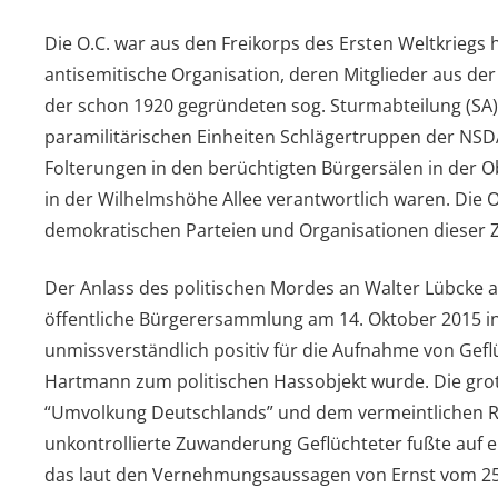
Die O.C. war aus den Freikorps des Ersten Weltkriegs 
antisemitische Organisation, deren Mitglieder aus de
der schon 1920 gegründeten sog. Sturmabteilung (SA) 
paramilitärischen Einheiten Schlägertruppen der NSDA
Folterungen in den berüchtigten Bürgersälen in der O
in der Wilhelmshöhe Allee verantwortlich waren. Die O
demokratischen Parteien und Organisationen dieser Ze
Der Anlass des politischen Mordes an Walter Lübcke am 
öffentliche Bürgerersammlung am 14. Oktober 2015 in
unmissverständlich positiv für die Aufnahme von Gef
Hartmann zum politischen Hassobjekt wurde. Die grot
“Umvolkung Deutschlands” und dem vermeintlichen Re
unkontrollierte Zuwanderung Geflüchteter fußte auf e
das laut den Vernehmungsaussagen von Ernst vom 25.