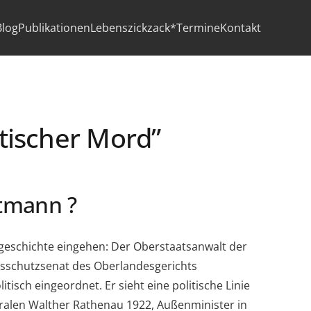
Blog
Publikationen
Lebenszickzack*
Termine
Kontakt
itischer Mord”
rtmann ?
zgeschichte eingehen: Der Oberstaatsanwalt der
atsschutzsenat des Oberlandesgerichts
tisch eingeordnet. Er sieht eine politische Linie
ralen Walther Rathenau 1922, Außenminister in